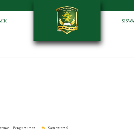
MIK
SISW
ormasi
,
Pengumuman
Komentar: 0