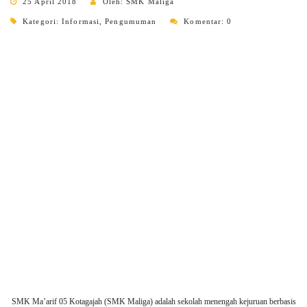
25 April 2018
Oleh: SMK Maliga
Kategori:
Informasi
,
Pengumuman
Komentar: 0
SMK Ma’arif 05 Kotagajah (SMK Maliga) adalah sekolah menengah kejuruan berbasis