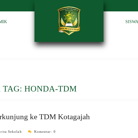
MIK
SISW
 TAG:
HONDA-TDM
erkunjung ke TDM Kotagajah
erita Sekolah
Komentar: 0