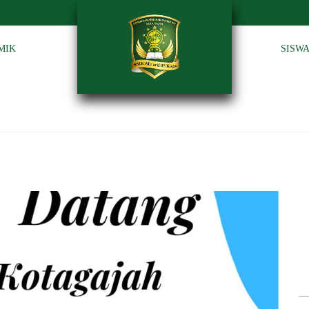
MIK
SISW