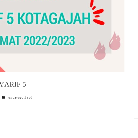
’ARIF 5
categories
uncategorized