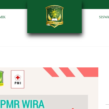
MIK
SISW