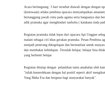
Acara berlangsung 3 hari tersebut diawali dengan dengan u
(kesiswaan) selaku pembina upacara menyampaikan amanatny
bertanggung jawab cinta pada agama serta bangsanya dan berm
adik pramuka agar menghindari narkoba ( katakana tiada pa
Kegiatan pramuka tidak lepas dari upacara Api Unggun sebaga
malam sebagai ciri khas gerakan pramuka. Pesan Pembina agar
menjadi penerang dikegelapan dan bermanfaat untuk masyarak
dan membakar kehidupan. Teruslah belajar, belajar bisa dil
yang berhenti belajar
Kegiatan ditutup dengan pelantikan tamu amabalan oleh kam
“isilah kemerdekaan dengan hal positif seperti aktif mengik
Yang Maha Esa dan berguna bagi masyarakat banyak”.