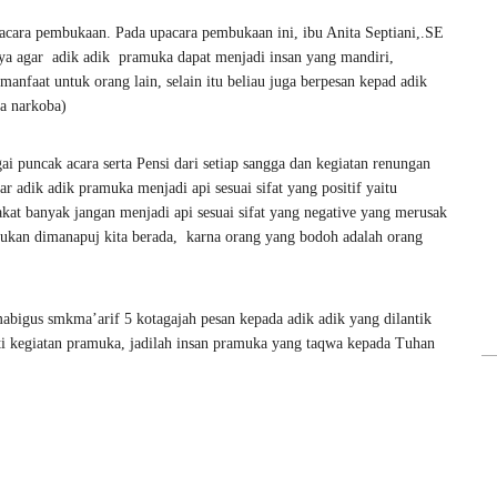
pacara pembukaan. Pada upacara pembukaan ini, ibu Anita Septiani,.SE
a agar adik adik pramuka dapat menjadi insan yang mandiri,
anfaat untuk orang lain, selain itu beliau juga berpesan kepad adik
da narkoba)
i puncak acara serta Pensi dari setiap sangga dan kegiatan renungan
 adik adik pramuka menjadi api sesuai sifat yang positif yaitu
at banyak jangan menjadi api sesuai sifat yang negative yang merusak
akukan dimanapuj kita berada, karna orang yang bodoh adalah orang
abigus smkma’arif 5 kotagajah pesan kepada adik adik yang dilantik
uti kegiatan pramuka, jadilah insan pramuka yang taqwa kepada Tuhan