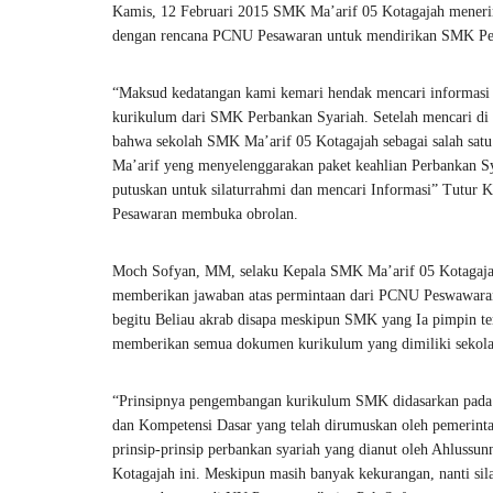
Kamis, 12 Februari 2015 SMK Ma’arif 05 Kotagajah menerima 
dengan rencana PCNU Pesawaran untuk mendirikan SMK Perb
“Maksud kedatangan kami kemari hendak mencari informasi 
kurikulum dari SMK Perbankan Syariah. Setelah mencari di
bahwa sekolah SMK Ma’arif 05 Kotagajah sebagai salah sat
Ma’arif yeng menyelenggarakan paket keahlian Perbankan S
putuskan untuk silaturrahmi dan mencari Informasi” Tutur 
Pesawaran membuka obrolan.
Moch Sofyan, MM, selaku Kepala SMK Ma’arif 05 Kotagaj
memberikan jawaban atas permintaan dari PCNU Peswawara
begitu Beliau akrab disapa meskipun SMK yang Ia pimpin ter
memberikan semua dokumen kurikulum yang dimiliki sekol
“Prinsipnya pengembangan kurikulum SMK didasarkan pada
dan Kompetensi Dasar yang telah dirumuskan oleh pemerint
prinsip-prinsip perbankan syariah yang dianut oleh Ahlussu
Kotagajah ini. Meskipun masih banyak kekurangan, nanti si