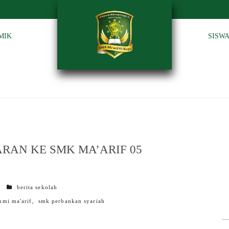
MIK
SISW
RAN KE SMK MA’ARIF 05
categories
berita sekolah
ahmi ma'arif
,
smk perbankan syariah