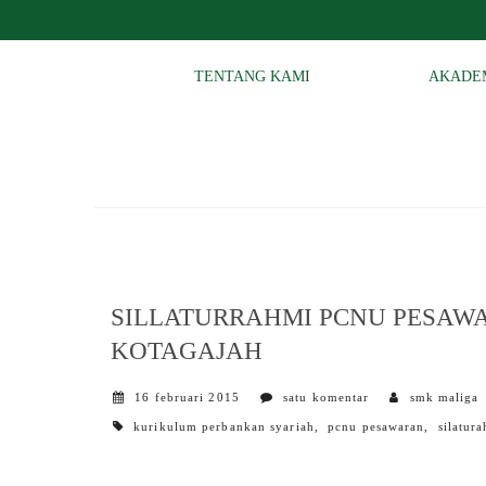
TENTANG KAMI
AKADE
SILLATURRAHMI PCNU PESAWA
KOTAGAJAH
16 februari 2015
satu komentar
smk maliga
tags
kurikulum perbankan syariah
,
pcnu pesawaran
,
silatur