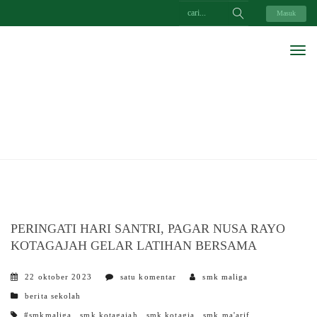
Masuk
PERINGATI HARI SANTRI, PAGAR NUSA RAYO
KOTAGAJAH GELAR LATIHAN BERSAMA
22 oktober 2023
satu komentar
smk maliga
categories
berita sekolah
tags
#smkmaliga
,
smk kotagajah
,
smk kotagja
,
smk ma'arif