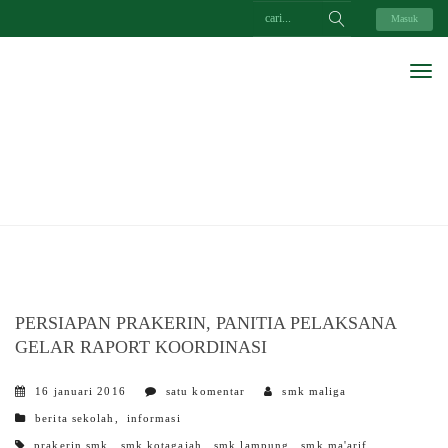
Masuk
PERSIAPAN PRAKERIN, PANITIA PELAKSANA
GELAR RAPORT KOORDINASI
16 januari 2016
satu komentar
smk maliga
categories
berita sekolah
,
informasi
tags
prakerin smk
,
smk kotagajah
,
smk lampung
,
smk ma'arif