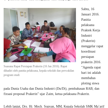
Sabtu, 16
Januari 2016.
Panitia
pelaksana
Praktek Kerja
Industri
(Prakerin)
menggelar rapat
koordinasi
persiapan
prakerin 2016.
Suasana Rapat Persiapan Prakerin (16 Jan 2016). Rapat
“Agenda rapat
dihadiri oleh panitia pelaksana, kepala sekolah dan perwakilan
hari ini adalah
program studi
membahas
ploting siswa
pada Dunia Usaha dan Dunia Industri (Du/Di), pembahasan RAB, dan
fixsasi proposal Prakerin” ujar Zaim, ketua pelaksana Prakerin.
Lebih lanjut, Drs. Hi. Moch. Sopyan, MM, Kepala Sekolah SMK Ma’arif